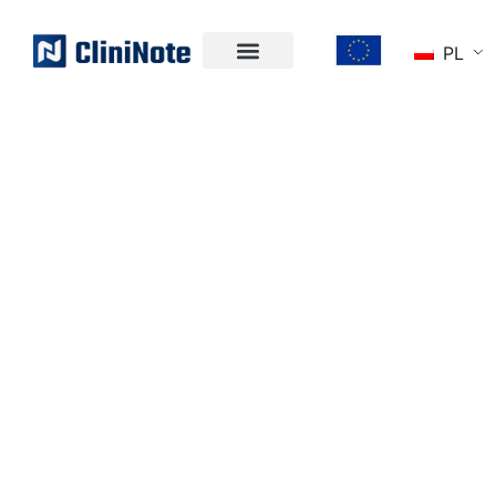
PL
CZYM JEST
CLININOTE?
NASZA WIZJA -
NAPRAWIĆ CHOĆ
JEDEN ELEMENT
OPIEKI