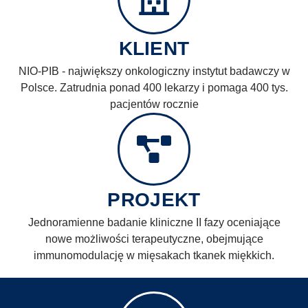
PRZYPADKU)
KLIENT
Dowiedz się, jak CliniNote zrewolucjonizowało gromadzenie
Real-World Data w kluczowych badaniach klinicznych w
NIO-PIB - największy onkologiczny instytut badawczy w
onkologii
Polsce. Zatrudnia ponad 400 lekarzy i pomaga 400 tys.
pacjentów rocznie
Napisz do Nas
PROJEKT
Jednoramienne badanie kliniczne II fazy oceniające
nowe możliwości terapeutyczne, obejmujące
immunomodulację w mięsakach tkanek miękkich.