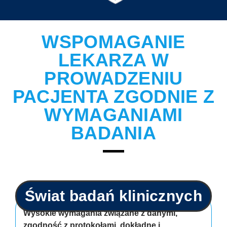
WSPOMAGANIE
LEKARZA W
PROWADZENIU
PACJENTA ZGODNIE Z
WYMAGANIAMI
BADANIA
Świat badań klinicznych
Wysokie wymagania związane z danymi,
zgodność z protokołami, dokładne i