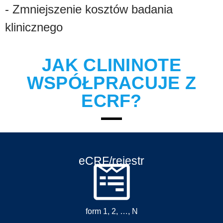
- Zmniejszenie kosztów badania
klinicznego
JAK CLININOTE
WSPÓŁPRACUJE Z
ECRF?
eCRF/rejestr
form 1, 2, …, N