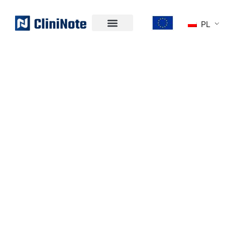
PL
BADANIA KLINICZNE
INACZEJ
Umów się na demo