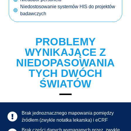
Niedostosowanie systemów HIS do projektów
badawczych
PROBLEMY
WYNIKAJĄCE Z
NIEDOPASOWANIA
TYCH DWÓCH
ŚWIATÓW
Brak jednoznacznego mapowania pomiędzy
źródłem (zwykle notatka lekarska) i eCRF
Brak części danych wymaganych przez, zwykle